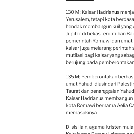
130 M; Kaisar
Hadrianus
menja
Yerusalem, tetapi kota berdas
hendak membangun kuil yang
Jupiter di bekas reruntuhan Ba
pemerintah Romawi dan umat 
kaisar juga melarang perintah
mutilasi bagi kaisar yang sebag
berujung pada pemberontakan
135 M; Pemberontakan berhasi
umat Yahudi diusir dari Pales
Taurat dan penanggalan Yahudi
Kaisar Hadrianus membangun 
kota Romawi bernama
Aelia C
memasukinya.
Di sisi lain, agama Kristen mul