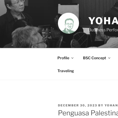
Skip
to
content
YOHA
Business Perf
Profile
BSC Concept
Traveling
POSTED
DECEMBER 30, 2023
BY
YOHAN
ON
Penguasa Palestin