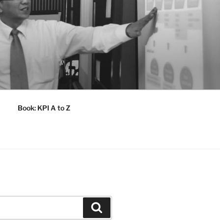
Book: KPI A to Z
Search