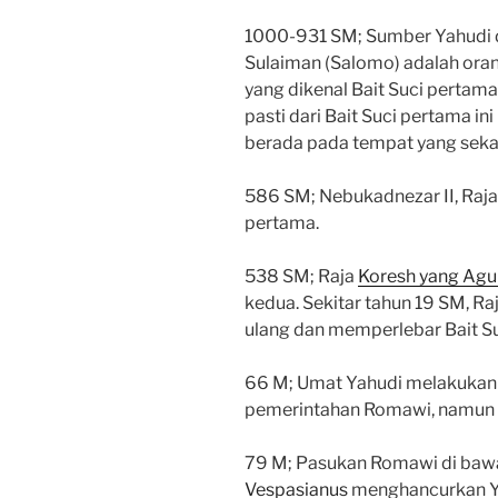
1000-931 SM; Sumber Yahudi 
Sulaiman (Salomo) adalah or
yang dikenal Bait Suci pertama
pasti dari Bait Suci pertama ini
berada pada tempat yang seka
586 SM; Nebukadnezar II, Raja
pertama.
538 SM; Raja
Koresh yang Ag
kedua. Sekitar tahun 19 SM, Ra
ulang dan memperlebar Bait Su
66 M; Umat Yahudi melakukan
pemerintahan Romawi, namun 
79 M; Pasukan Romawi di ba
Vespasianus
menghancurkan Ye