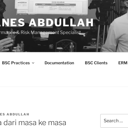
NES ABDULLAH
ormance & Risk Management Specialist
BSC Practices
Documentation
BSC Clients
ERM
ES ABDULLAH
Search
a dari masa ke masa
for: