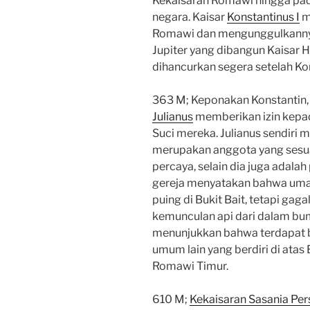
Kekaisaran Romawi hingga pad
negara. Kaisar
Konstantinus I
m
Romawi dan mengunggulkannya
Jupiter yang dibangun Kaisar H
dihancurkan segera setelah Kons
363 M; Keponakan Konstantin,
Julianus
memberikan izin kepa
Suci mereka. Julianus sendir
merupakan anggota yang sesu
percaya, selain dia juga adala
gereja menyatakan bahwa uma
puing di Bukit Bait, tetapi ga
kemunculan api dari dalam bum
menunjukkan bahwa terdapat b
umum lain yang berdiri di atas
Romawi Timur.
610 M;
Kekaisaran Sasania Per