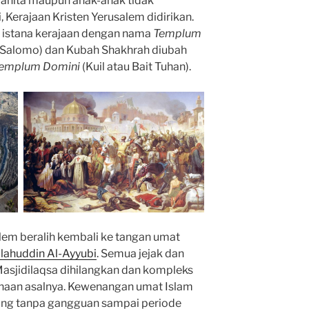
wanita maupun anak-anak tidak
i, Kerajaan Kristen Yerusalem didirikan.
i istana kerajaan dengan nama
Templum
 (Salomo) dan Kubah Shakhrah diubah
emplum Domini
(Kuil atau Bait Tuhan).
em beralih kembali ke tangan umat
lahuddin Al-Ayyubi
. Semua jejak dan
Masjidilaqsa dihilangkan dan kompleks
naan asalnya. Kewenangan umat Islam
ung tanpa gangguan sampai periode