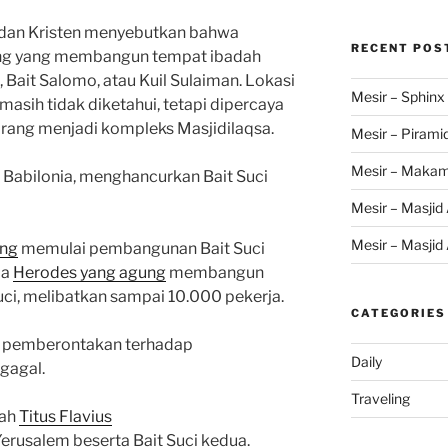
dan Kristen menyebutkan bahwa
RECENT POS
ang yang membangun tempat ibadah
, Bait Salomo, atau Kuil Sulaiman. Lokasi
Mesir – Sphinx
 masih tidak diketahui, tetapi dipercaya
rang menjadi kompleks Masjidilaqsa.
Mesir – Pirami
Mesir – Makam
 Babilonia, menghancurkan Bait Suci
Mesir – Masjid 
Mesir – Masjid 
ung
memulai pembangunan Bait Suci
ja
Herodes yang agung
membangun
ci, melibatkan sampai 10.000 pekerja.
CATEGORIES
 pemberontakan terhadap
Daily
gagal.
Traveling
wah
Titus Flavius
rusalem beserta Bait Suci kedua.