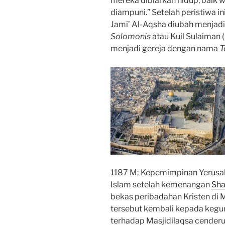
mereka dibiarkan hidup, baik 
diampuni.” Setelah peristiwa in
Jami’ Al-Aqsha diubah menjad
Solomonis
atau Kuil Sulaiman
menjadi gereja dengan nama
T
1187 M; Kepemimpinan Yerusal
Islam setelah kemenangan
Sha
bekas peribadahan Kristen di 
tersebut kembali kepada kegu
terhadap Masjidilaqsa cender