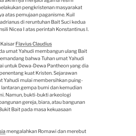
a akhirnya menjadi agama resmi
elakukan pengkristenan masyarakat
 atas pemujaan paganisme. Kuil
adrianus di reruntuhan Bait Suci kedua
ili Nicea I atas perintah Konstantinus I.
 Kaisar
Flavius Claudius
da umat Yahudi membangun ulang Bait
i memandang bahwa Tuhan umat Yahudi
ai untuk Dewa-Dewa Pantheon yang dia
h penentang kuat Kristen. Sejarawan
t Yahudi mulai membersihkan puing-
gal lantaran gempa bumi dan kemudian
i. Namun, bukti-bukti arkeologi
angunan gereja, biara, atau bangunan
 Bukit Bait pada masa kekuasaan
sia
mengalahkan Romawi dan merebut