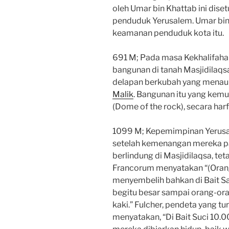
oleh Umar bin Khattab ini diset
penduduk Yerusalem. Umar bin
keamanan penduduk kota itu.
691 M; Pada masa Kekhalifaha
bangunan di tanah Masjidilaqs
delapan berkubah yang menaun
Malik
. Bangunan itu yang kem
(Dome of the rock), secara ha
1099 M; Kepemimpinan Yerusal
setelah kemenangan mereka 
berlindung di Masjidilaqsa, tet
Francorum menyatakan “(Oran
menyembelih bahkan di Bait S
begitu besar sampai orang-ora
kaki.” Fulcher, pendeta yang tu
menyatakan, “Di Bait Suci 10.0