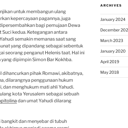
ARCHIVES
njikan untuk membangun ulang
arkan kepercayaan pagannya, juga
January 2024
 dipersembahkan bagi pemujaan Dewa
December 20
it Suci kedua. Ketegangan antara
Yahudi semakin memanas saat sang
March 2023
 sunat yang dipandang sebagai sebentuk
January 2020
ai seorang penganut Helenis taat. Hal ini
 yang dipimpin Simon Bar Kokhba.
April 2019
May 2018
l dihancurkan pihak Romawi, akibatnya,
tina, dilarangnya penggunaan hukum
, dan menghukum mati ahli Yahudi.
ulang kota Yerusalem sebagai sebuah
apitolina
dan umat Yahudi dilarang
ai bangkit dan menyebar di tubuh