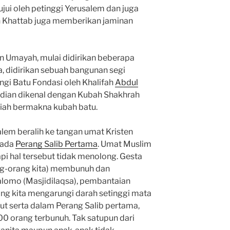
ujui oleh petinggi Yerusalem dan juga
 Khattab juga memberikan jaminan
n Umayah, mulai didirikan beberapa
a, didirikan sebuah bangunan segi
gi Batu Fondasi oleh Khalifah
Abdul
udian dikenal dengan Kubah Shakhrah
rfiah bermakna kubah batu.
em beralih ke tangan umat Kristen
pada
Perang Salib Pertama
. Umat Muslim
api hal tersebut tidak menolong. Gesta
g-orang kita) membunuh dan
alomo (Masjidilaqsa), pembantaian
ng kita mengarungi darah setinggi mata
rut serta dalam Perang Salib pertama,
00 orang terbunuh. Tak satupun dari