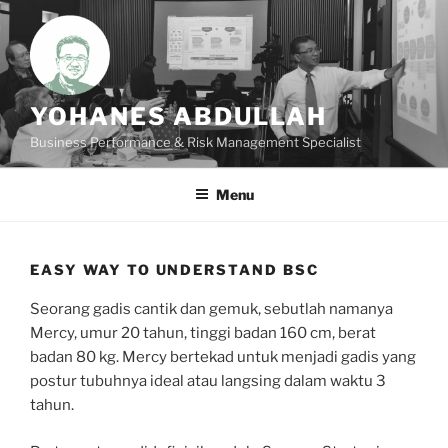
Skip
to
content
YOHANES ABDULLAH
Business Performance & Risk Management Specialist
Menu
EASY WAY TO UNDERSTAND BSC
Seorang gadis cantik dan gemuk, sebutlah namanya
Mercy, umur 20 tahun, tinggi badan 160 cm, berat
badan 80 kg. Mercy bertekad untuk menjadi gadis yang
postur tubuhnya ideal atau langsing dalam waktu 3
tahun.