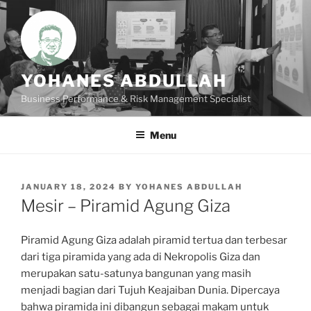
Skip
to
content
YOHANES ABDULLAH
Business Performance & Risk Management Specialist
Menu
POSTED
JANUARY 18, 2024
BY
YOHANES ABDULLAH
ON
Mesir – Piramid Agung Giza
Piramid Agung Giza adalah piramid tertua dan terbesar
dari tiga piramida yang ada di Nekropolis Giza dan
merupakan satu-satunya bangunan yang masih
menjadi bagian dari Tujuh Keajaiban Dunia. Dipercaya
bahwa piramida ini dibangun sebagai makam untuk