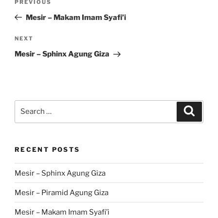
Previous
PREVIOUS
navigation
Post
Mesir – Makam Imam Syafi’i
Next
NEXT
Post
Mesir – Sphinx Agung Giza
Search
Search
for:
RECENT POSTS
Mesir – Sphinx Agung Giza
Mesir – Piramid Agung Giza
Mesir – Makam Imam Syafi’i