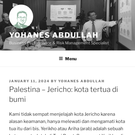
Skip
to
content
YOHANES ABDULLAH
Business Performance & Risk Management Specialist
Menu
POSTED
JANUARY 11, 2024
BY
YOHANES ABDULLAH
ON
Palestina – Jericho: kota tertua di
bumi
Kami tidak sempat menjelajah kota Jericho karena
alasan keamanan, hanya melewati dan mengamati kota
tua itu dari bis. Yerikho atau Ariha (arab) adalah sebuah