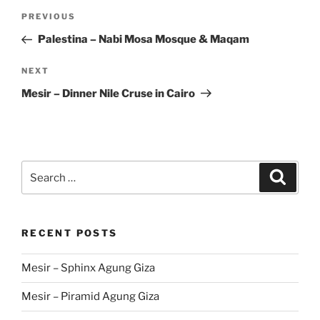
Post
Previous
PREVIOUS
navigation
Post
Palestina – Nabi Mosa Mosque & Maqam
Next
NEXT
Post
Mesir – Dinner Nile Cruse in Cairo
Search
Search
for:
RECENT POSTS
Mesir – Sphinx Agung Giza
Mesir – Piramid Agung Giza