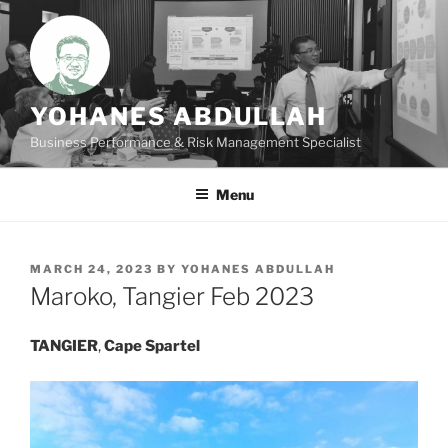
Skip
to
content
YOHANES ABDULLAH
Business Performance & Risk Management Specialist
Menu
POSTED
MARCH 24, 2023
BY
YOHANES ABDULLAH
ON
Maroko, Tangier Feb 2023
TANGIER
,
Cape Spartel