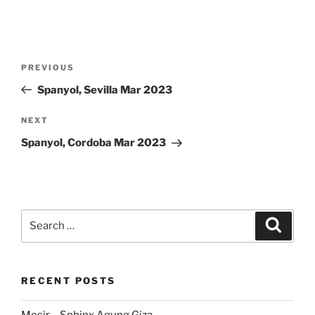
Post
Previous
PREVIOUS
navigation
Post
Spanyol, Sevilla Mar 2023
Next
NEXT
Post
Spanyol, Cordoba Mar 2023
Search
Search
for:
RECENT POSTS
Mesir – Sphinx Agung Giza